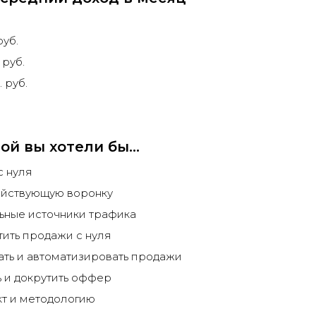
руб.
 руб.
. руб.
ой вы хотели бы...
с нуля
ействующую воронку
льные источники трафика
тить продажи с нуля
ть и автоматизировать продажи
 и докрутить оффер
кт и методологию