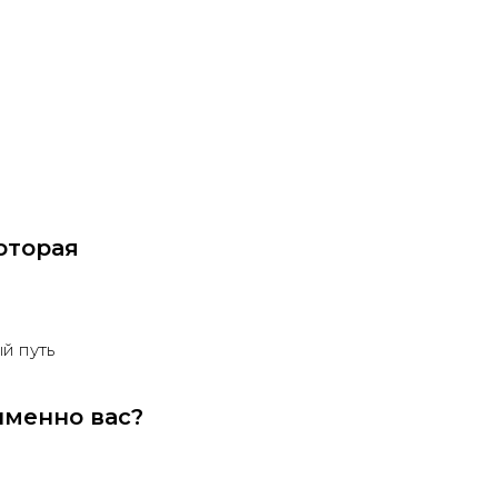
которая
й путь
именно вас?