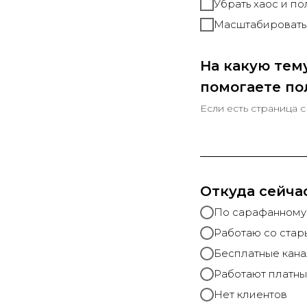
Убрать хаос и по
Масштабироватьс
На какую тем
помогаете по
Если есть страница с
Откуда сейча
По сарафанному
Работаю со ста
Бесплатные кан
Работают платн
Нет клиентов