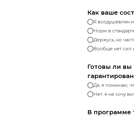
Как ваше сост
Я воодушевлен и 
Норм в стандар
Держусь, но час
Вообще нет сил н
Готовы ли вы 
гарантирован
Да, я понимаю, ч
Нет, я не хочу в
В программе 