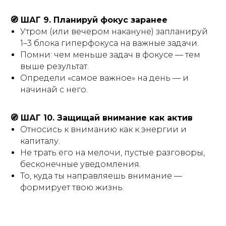
🧭 ШАГ 9. Планируй фокус заранее
Утром (или вечером накануне) запланируй
1–3 блока гиперфокуса на важные задачи.
Помни: чем меньше задач в фокусе — тем
выше результат.
Определи «самое важное» на день — и
начинай с него.
🧭 ШАГ 10. Защищай внимание как актив
Относись к вниманию как к энергии и
капиталу.
Не трать его на мелочи, пустые разговоры,
бесконечные уведомления.
То, куда ты направляешь внимание —
формирует твою жизнь.