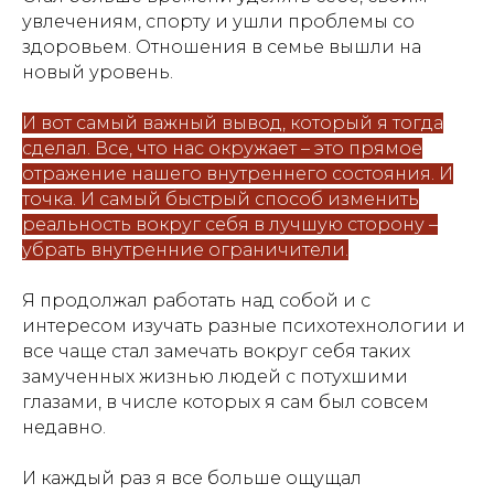
увлечениям, спорту и ушли проблемы со
здоровьем. Отношения в семье вышли на
новый уровень.
И вот самый важный вывод, который я тогда
сделал. Все, что нас окружает – это прямое
отражение нашего внутреннего состояния. И
точка. И самый быстрый способ изменить
реальность вокруг себя в лучшую сторону –
убрать внутренние ограничители.
Я продолжал работать над собой и с
интересом изучать разные психотехнологии и
все чаще стал замечать вокруг себя таких
замученных жизнью людей с потухшими
глазами, в числе которых я сам был совсем
недавно.
И каждый раз я все больше ощущал