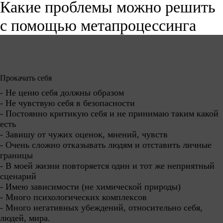
Какие проблемы можно решить
с помощью метапроцессинга
Прокачать себя
- Не ценю себя должны образом
- Не чувствую себя в безопасности
- Постоянно критикую себя и не принимаю таким какой
есть
- Завишу от чужих оценок, мнений, чувств
- Очень сложно отказывать людям и отставить личные
границы
- В моей жизни повторяется один и тот же неприятный
сценарий
- Имею зависимости (не химической природы)
- Много психологических комплексов
- Много негативных убеждений, относительно себя,
людей, мира.