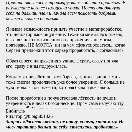
сомневается, сомневайтесь дальше в своём бесконечном
Причина оказалось в травмирующем событии прошлого. В
болоте проблем - пока другие исполняют свои мечты,
результате него ее самоценка упала, Настя отодвинула
избавляются от своих проблем одним днём и получают
себя на дальний план и начала всем помогать добрыми
результат, как по щелчку пальцев!
делами и своими деньгами.
Я имела возможность принять участие в метапроработке...
это неповторимое ощущение. Техника мне далась тяжело,
из-за вечного пожизненного напряжения я не могла,
повторяю, НЕ МОГЛА, ни на чем сфокусироваться... когда
Сергей предложил этот барьер проработать, я согласилась.
Образ своего напряжения я увидела сразу, сразу поняла
его, сразу с ним подружилась.
Когда мы проработали этот барьер, тупик с финансами я
тоже смогла продолжить уже более уверенно. Я больше не
чувствовала той тяжести, которая была изначально.
После проработки я почувствовала лёгкость на душе и
уверенность в делах бомбические. Прям сама излучаю эту
энергию. 🤩 Уверенность в своих силах, порядок в голове;
Бибигуль
люди не напрягают так сильно, как раньше, когда
Риэлтор @bibigul51326
нарушают мою зону комфорта (как в коронавирусе, раньше
Запрос: «Растет кредит, не плачу за него, хотя могу. Не
не подпускала на 1,5 м, а теперь на 0,5м 😁)
могу тратить деньги на себя, стесняюсь продавать»