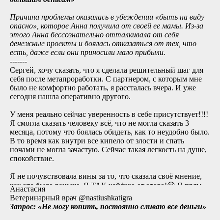
Причина проблемы оказалась в убеждении «быть на виду
опасно
»,
которое Анна получила от своей
ее мамы. Из-за
этого Анна бессознательно отталкивала от себя
денежные проекты и боялась отказаться от тех, что
есть, даже если они приносили мало прибыли.
-------
Сергей, хочу сказать, что я сделала решительный шаг для
себя после метапроработки. С партнером, с которым мне
было не комфортно работать, я рассталась вчера. И уже
сегодня нашла оперативно другого.
У меня реально сейчас уверенность в себе присутствует!!!!
Я смогла сказать человеку всё, что не могла сказать 3
месяца, потому что боялась обидеть, как то неудобно было.
В то время как внутри все кипело от злости и спать
ночами не могла зачастую. Сейчас такая легкость на душе,
спокойствие.
Я не почувствовала вины за то, что сказала своё мнение,
как это было раньше. Я ТАК кайфую от этого!😃 Я прям
Анастасия
эти дни летаю.
Ветеринарный врач @nastiushkatigra
Запрос: «Не могу копить, постоянно сливаю все деньги»
Спасибо, доктор! 🤗🤗🤗 Ты меня подлатал 😜 Кто ещё