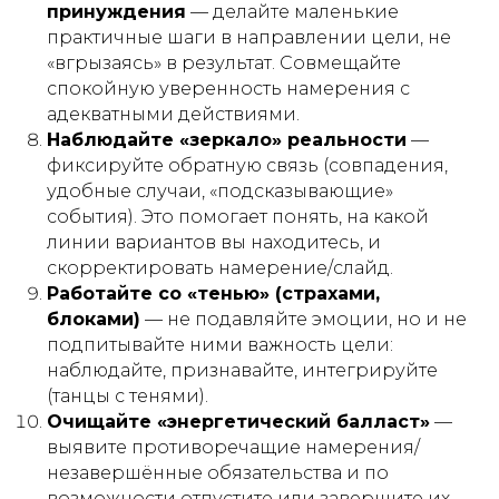
принуждения
— делайте маленькие
практичные шаги в направлении цели, не
«вгрызаясь» в результат. Совмещайте
спокойную уверенность намерения с
адекватными действиями.
Наблюдайте «зеркало» реальности
—
фиксируйте обратную связь (совпадения,
удобные случаи, «подсказывающие»
события). Это помогает понять, на какой
линии вариантов вы находитесь, и
скорректировать намерение/слайд.
Работайте со «тенью» (страхами,
блоками)
— не подавляйте эмоции, но и не
подпитывайте ними важность цели:
наблюдайте, признавайте, интегрируйте
(танцы с тенями).
Очищайте «энергетический балласт»
—
выявите противоречащие намерения/
незавершённые обязательства и по
возможности отпустите или завершите их —